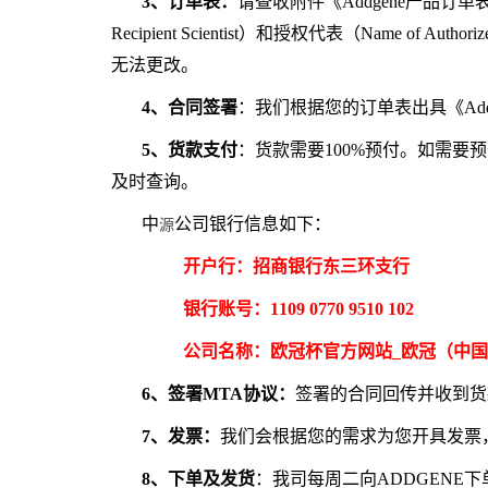
3、订单表：
请查收附件《Addgene产品订
Recipient Scientist）和授权代表（Name o
无法更改。
4、合同签署
：我们根据您的订单表出具《Add
5、货款支付
：货款需要100%预付。如需
及时查询。
中
公司银行信息如下：
源
开户行：
招商银行东三环支行
银行账号：
1109 0770 9510 102
公司名称：
欧冠杯官方网站_欧冠（中
6、签署MTA协议：
签署的合同回传并收到货
7、发票：
我们会根据您的需求为您开具发票
8、下单及发货
：我司每周二向ADDGENE