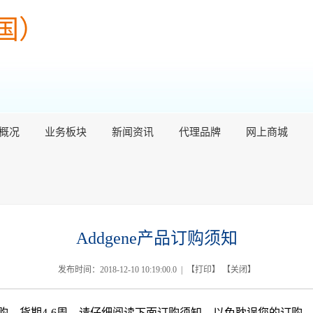
国）
概况
业务板块
新闻资讯
代理品牌
网上商城
Addgene产品订购须知
发布时间：2018-12-10 10:19:00.0 | 【
打印
】 【
关闭
】
外订购，货期4-6周，请仔细阅读下面订购须知，以免耽误您的订购