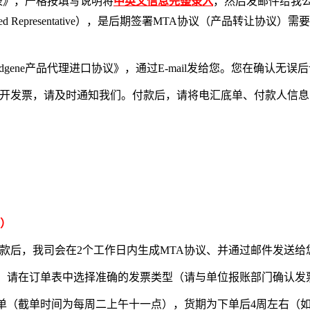
单表》，严格按填写说明将
中英文信息完整录入
，然后发邮件给我
f Authorized Representative），是后期签署MTA协议（产
gene产品代理进口协议》，通过E-mail发给您。您在确认无误
要预开发票，请及时通知我们。付款后，请将电汇底单、付款人信
国）
款后，我司会在2个工作日内生成MTA协议、并通过邮件发送给
，请在订单表中选择准确的发票类型（请与单位报账部门确认发
下单（截单时间为每周二上午十一点），货期为下单后4周左右（如