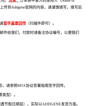
公司。
注意：
订单表中录入的使用人（Name of
品转让协议）需要上传到Addgene官网的内容，请谨慎填写，填写后
后请
签字盖章回传
（扫描件即可）。
息邮件给我们，付款时请备注协议编号，以便我们
您，请参照MTA协议签署指南签字回传。
票类型）。
遇节假日顺延），实际以ADDGENE发货为准。