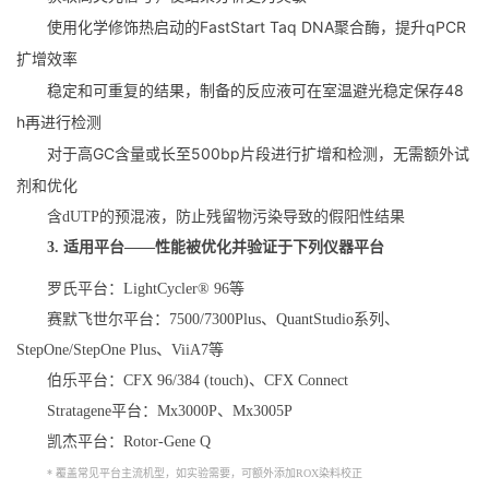
使用化学修饰热启动的FastStart Taq DNA聚合酶，提升qPCR
扩增效率
稳定和可重复的结果，制备的反应液可在室温避光稳定保存48
h再进行检测
对于高GC含量或长至500bp片段进行扩增和检测，无需额外试
剂和优化
含dUTP的预混液，防止残留物污染导致的假阳性结果
3.
适用平台——性能被优化并验证于下列仪器平台
罗氏平台：LightCycler® 96等
赛默飞世尔平台：7500/7300Plus、QuantStudio系列、
StepOne/StepOne Plus、ViiA7等
伯乐平台：CFX 96/384 (touch)、CFX Connect
Stratagene平台：Mx3000P、Mx3005P
凯杰平台：Rotor-Gene Q
* 覆盖常见平台主流机型，如实验需要，可额外添加ROX染料校正