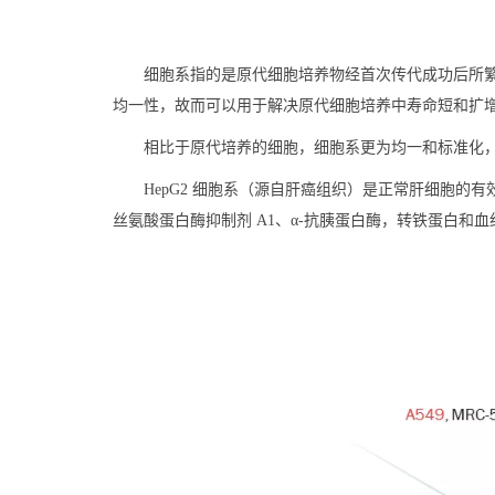
细胞系指的是原代细胞培养物经首次传代成功后所
均一性，故而可以用于解决原代细胞培养中寿命短和扩
相比于原代培养的细胞，细胞系更为均一和标准化
HepG2 细胞系（源自肝癌组织）是正常肝细胞的
丝氨酸蛋白酶抑制剂 A1、α-抗胰蛋白酶，转铁蛋白和