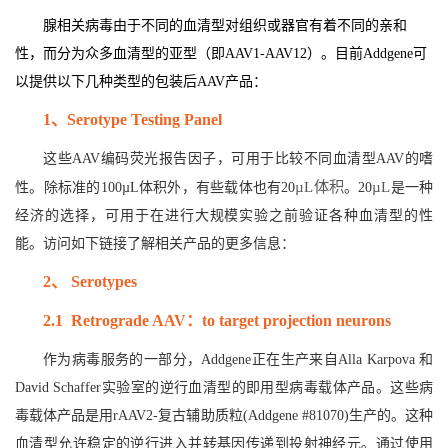
腺相关病毒由于不同的血清型对组织或器官有着不同的亲和
性，而分为众多血清型的亚型（即AAV1-AAV12）。目前Addgene可
以提供以下几种类型的包装后AAV产品：
1
、Serotype Testing Panel
这些AAV编码荧光报告因子，可用于比较不同血清型AAV的嗜
µL
体积
µL
性。除标准的100µL体积外，有些载体也有20
。20
是一种
经济的选择，可用于在进行大规模实验之前验证各种血清型的性
能。访问如下链接了解相关产品的更多信息：
2
、 Serotypes
2.1 Retrograde AAV
：to target projection neurons
作为病毒服务的一部分，Addgene正在生产来自Alla Karpova 和
David Schaffer实验室的逆行血清型的即用型病毒载体产品。这些病
毒载体产品是用rAAV2-复古辅助质粒(Addgene #81070)生产的。这种
血清型允许稳定的逆行进入并转基因传递到投射神经元。通过使用