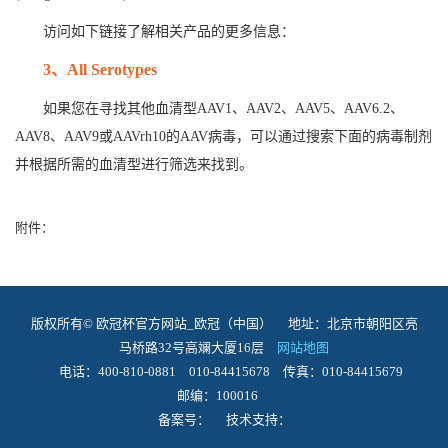
访问如下链接了解相关产品的更多信息：
3
、All Serotypes
如果您在寻找其他血清型AAV1、AAV2、AAV5、AAV6.2、
AAV8、AAV9或AAVrh10的AAV病毒，可以通过搜索下面的病毒制剂
并根据所需的血清型进行筛选来找到。
附件：
版权所有© 欧冠杯官方网站_欧冠（中国） 地址：北京市朝阳区亮
马桥路32号高斓大厦16层
网站地图
电话：400-810-0881 010-84415678 传真：010-84415679
邮编：100016
备案号： 技术支持：